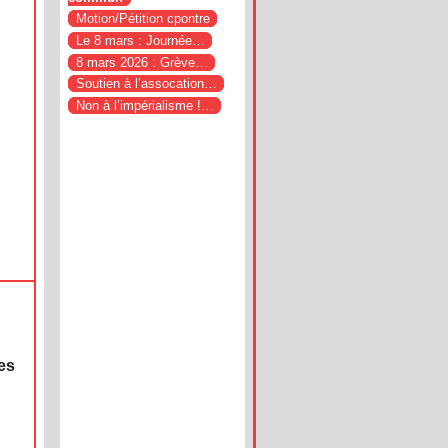
Motion/Pétition cpontre
Le 8 mars : Journée…
8 mars 2026 : Grève…
Soutien à l’assocation…
Non à l’impérialisme !…
ues