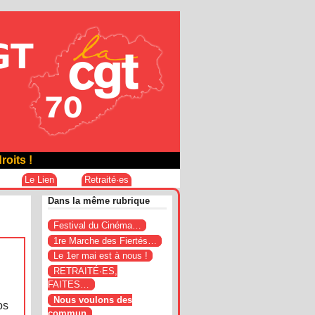
roits !
Le Lien
Retraité·es
Dans la même rubrique
Festival du Cinéma…
1re Marche des Fiertés…
Le 1er mai est à nous !
RETRAITÉ·ES,
FAITES…
Nous voulons des
os
commun