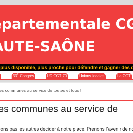
plus disponible, plus proche pour défendre et gagner des d
e
e
33
Congrès
UD CGT 70
Unions locales
La CGT
es communes au service de toutes et tous !
es communes au service de
ons pas les autres décider à notre place. Prenons l’avenir de n